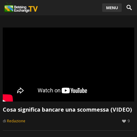
MENU
Cosa significa bancare una scommessa (VIDEO)
di
Redazione
9