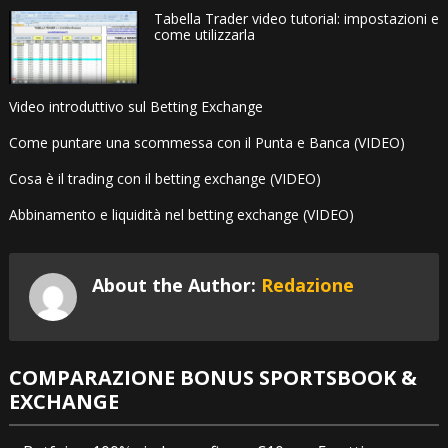
Tabella Trader video tutorial: impostazioni e
come utilizzarla
Video introduttivo sul Betting Exchange
Come puntare una scommessa con il Punta e Banca (VIDEO)
Cosa è il trading con il betting exchange (VIDEO)
Abbinamento e liquidità nel betting exchange (VIDEO)
About the Author:
Redazione
COMPARAZIONE BONUS SPORTSBOOK &
EXCHANGE