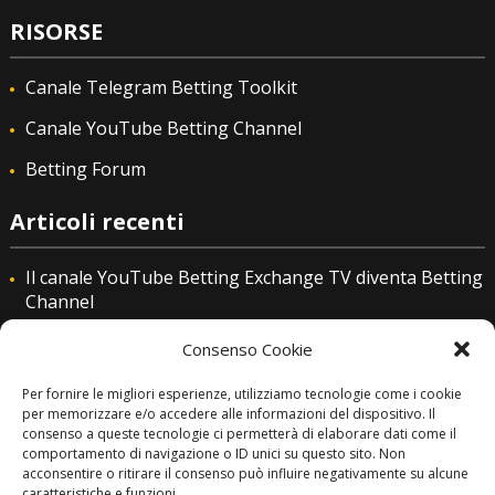
RISORSE
Canale Telegram Betting Toolkit
Canale YouTube Betting Channel
Betting Forum
Articoli recenti
Il canale YouTube Betting Exchange TV diventa Betting
Channel
Betting Toolkit il nuovo software per fare trading
Consenso Cookie
sportivo su Betfair Exchange
Per fornire le migliori esperienze, utilizziamo tecnologie come i cookie
Meglio Betfair .it piuttosto di Betfair .com: tre motivi
per memorizzare e/o accedere alle informazioni del dispositivo. Il
indiscutibili
consenso a queste tecnologie ci permetterà di elaborare dati come il
comportamento di navigazione o ID unici su questo sito. Non
Tabella Trader video tutorial: impostazioni e come
acconsentire o ritirare il consenso può influire negativamente su alcune
caratteristiche e funzioni.