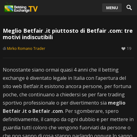
MENU
Meglio Betfair .it piuttosto di Betfair .com: tre
motivi indiscutibili
di
Mirko Romano Trader
19
Nonostante siano ormai quasi 4 anni che il betting
exchange è diventato legale in Italia con l’apertura del
sito web Betfair.it esistono ancora persone, per fortuna
poche, che continuano a chiedersi se per fare trading
sportivo professionale o per divertimento sia
meglio
Betfair .it o Betfair .com
. Per sgomberare, spero
definitivamente, il campo da ogni dubbio e per mettere in
guardia tutti coloro che vengono fuorviati da persone o
che non sanno di cosa stanno parlando oppure lo sanno