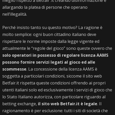
meglio rispetto a Betfair .it creando disinformazione e
allargando la platea di persone che operano
nell’illegalità.
Perché insisto tanto su questo motivo? La ragione è
molto semplice: ogni buon cittadino italiano deve
rispettare le norme imposte dalla legge vigente ed
attualmente le “regole del gioco” sono queste ovvero che
solo operatori in possesso di regolare licenza AAMS
possono fornire servizi legati al gioco ed alle
scommesse
. La concessione della licenza AAMS è
soggetta a particolari condizioni, siccome il sito web
Betfair.it rispetta queste condizioni offrendo ai propri
utenti italiani solo ed esclusivamente i servizi di gioco che
lo Stato Italiano autorizza, con particolare riguardo al
betting exchange,
il sito web Betfair.it è legale
. Il
ragionamento è per esclusione: tutti i siti di società che