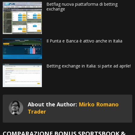
Betflag nuova piattaforma di betting
exchange
Il Punta e Banca è attivo anche in Italia
Betting exchange in Italia: si parte ad aprile!
About the Author:
Mirko Romano
Trader
COMPARAZIONE BONUS SPORTSBOOK &