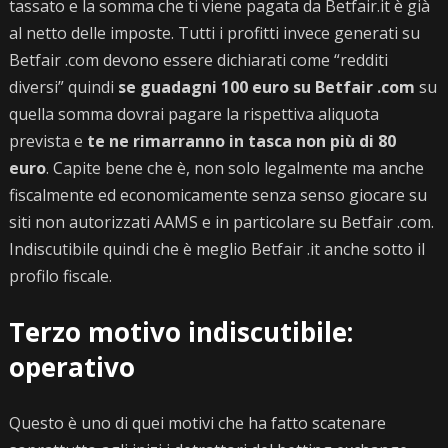
tassato e la somma che ti viene pagata da Betfair.it è già
al netto delle imposte. Tutti i profitti invece generati su
Betfair .com devono essere dichiarati come “redditi
diversi” quindi
se guadagni 100 euro su Betfair .com
su
quella somma dovrai pagare la rispettiva aliquota
prevista e
te ne rimarranno in tasca non più di 80
euro
. Capite bene che è, non solo legalmente ma anche
fiscalmente ed economicamente senza senso giocare su
siti non autorizzati AAMS e in particolare su Betfair .com.
Indiscutibile quindi che è meglio Betfair .it anche sotto il
profilo fiscale.
Terzo motivo indiscutibile:
operativo
Questo è uno di quei motivi che ha fatto scatenare