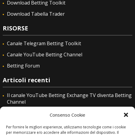
Download Betting Toolkit
Download Tabella Trader
RISORSE
Canale Telegram Betting Toolkit
Canale YouTube Betting Channel
Betting Forum
Articoli recenti
Il canale YouTube Betting Exchange TV diventa Betting
Channel
Betting Toolkit il nuovo software per fare trading
Consenso Cookie
sportivo su Betfair Exchange
Per fornire le migliori esperienze, utilizziamo tecnologie come i cookie
Meglio Betfair .it piuttosto di Betfair .com: tre motivi
per memorizzare e/o accedere alle informazioni del dispositivo. Il