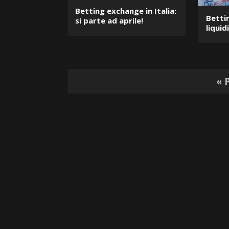
Betting exchange in Italia:
Betti
si parte ad aprile!
liquid
Paginazione
« 
degli
articoli