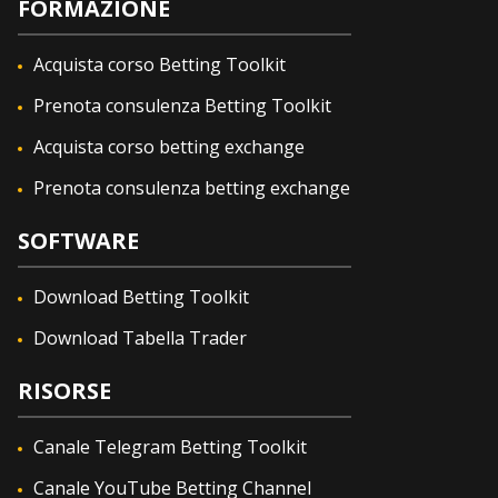
FORMAZIONE
Acquista corso Betting Toolkit
Prenota consulenza Betting Toolkit
Acquista corso betting exchange
Prenota consulenza betting exchange
SOFTWARE
Download Betting Toolkit
Download Tabella Trader
RISORSE
Canale Telegram Betting Toolkit
Canale YouTube Betting Channel