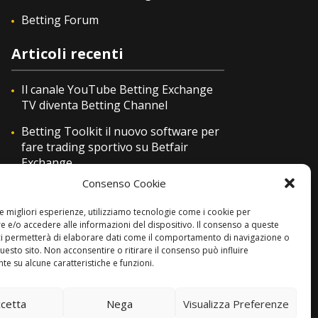
Betting Forum
Articoli recenti
Il canale YouTube Betting Exchange
TV diventa Betting Channel
Betting Toolkit il nuovo software per
fare trading sportivo su Betfair
Exchange
Consenso Cookie
Meglio Betfair .it piuttosto di Betfair
.com: tre motivi indiscutibili
le migliori esperienze, utilizziamo tecnologie come i cookie per
 e/o accedere alle informazioni del dispositivo. Il consenso a queste
Tabella Trader video tutorial:
ci permetterà di elaborare dati come il comportamento di navigazione o
impostazioni e come utilizzarla
questo sito. Non acconsentire o ritirare il consenso può influire
e su alcune caratteristiche e funzioni.
Tabella Trader di Mirko Romano:
foglio Excel per il money management
cetta
Nega
Visualizza Preferenze