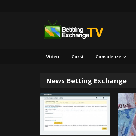
Video
Corsi
Consulenze
News Betting Exchange