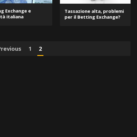
ng Exchange e
Tassazione alta, problemi
ità italiana
per il Betting Exchange?
Previous
1
2